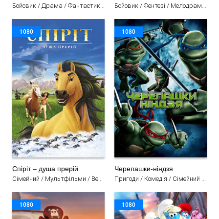
Бойовик / Драма / Фантастика / Мультфільми
Бойовик / Фентезі / Мелодрама / Мультфільми
1080
1080
Спіріт – душа прерій
Черепашки-ніндзя
Сімейний / Мультфільми / Вестерн / Драма / Пригоди
Пригоди / Комедія / Сімейний / Мультфільми
1080
1080