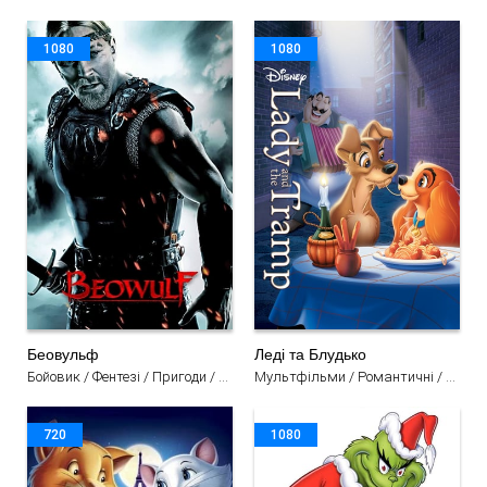
1080
1080
Беовульф
Леді та Блудько
Бойовик / Фентезі / Пригоди / Мультфільми
Мультфільми / Романтичні / Мелодрама / Сімейний / Комедія / Пригоди / Драма
720
1080