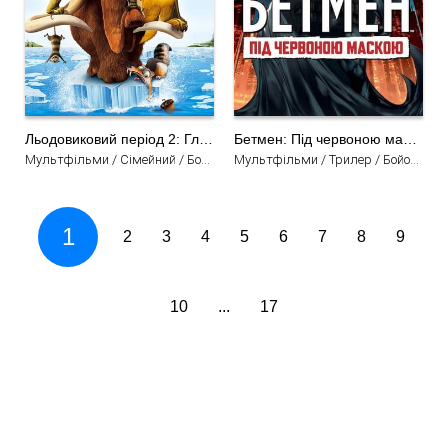
Льодовиковий період 2: Глобальне потепління
Бетмен: Під червоною маскою
Мультфільми / Сімейний / Бойовик / Фентезі / Комедія / Пригоди
Мультфільми / Трилер / Бойовик / Фантастика / Кримінал / Детектив
1
2
3
4
5
6
7
8
9
10
...
17