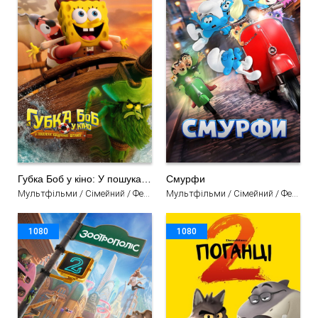
Губка Боб у кіно: У пошуках Квадратних Штанів
Смурфи
Мультфільми / Сімейний / Фентезі / Комедія / Пригоди
Мультфільми / Сімейний / Фентезі
1080
1080