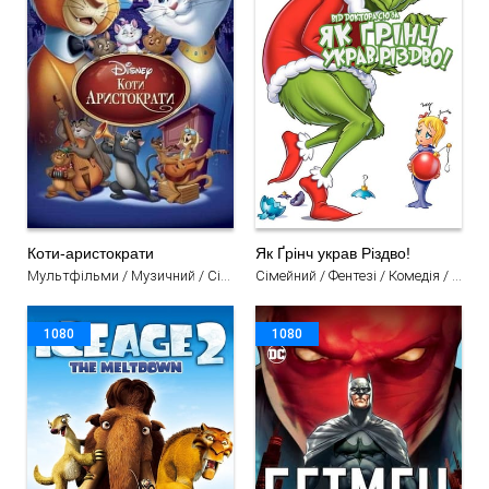
Коти-аристократи
Як Ґрінч украв Різдво!
Мультфільми / Музичний / Сімейний / Комедія / Пригоди
Сімейний / Фентезі / Комедія / Мультфільми
1080
1080