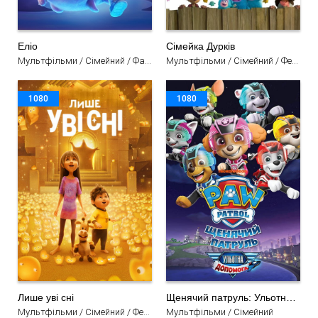
Еліо
Сімейка Дурків
Мультфільми / Сімейний / Фантастика / Комедія / Пригоди
Мультфільми / Сімейний / Фентезі / Комедія
1080
1080
Лише уві сні
Щенячий патруль: Ульотна допомога
Мультфільми / Сімейний / Фентезі / Комедія / Пригоди
Мультфільми / Сімейний