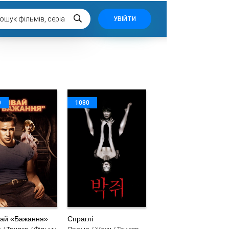
УВІЙТИ
0
1080
ай «Бажання»
Спраглі