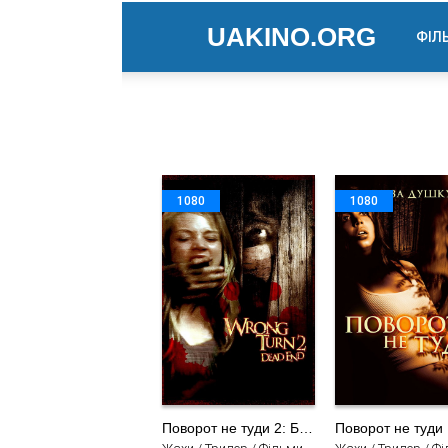
UAKINO.ORG
ФІЛ
В
Б
М
1080
1080
Б
В
В
Д
Д
Д
І
Поворот не туди 2: Безвихідь
Поворот не туди