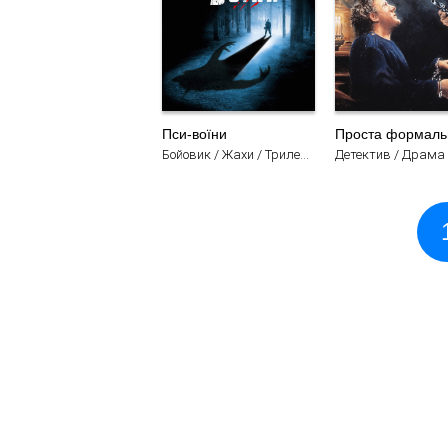
Пси-воїни
Проста формаль
Бойовик / Жахи / Трилер / Фільми