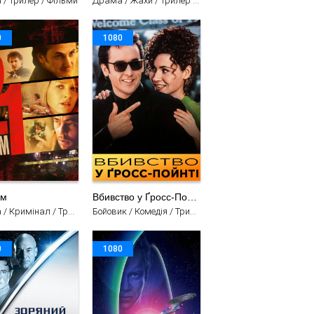
/ Трилер / Фільми
Драма / Жахи / Трилер / Фільми
0
1080
ам
Вбивство у Ґросс-Пойнті
Драма / Кримінал / Трилер / Фільми
Бойовик / Комедія / Трилер / Мелодрама / Фільми
0
1080