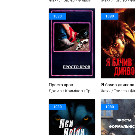
Жахи / Трилер / Фільми
Жахи / Трилер / Ф
1080
1080
Просто кров
Я бачив диявола
Драма / Кримінал / Трилер / Фільми
Жахи / Трилер / Ф
1080
1080