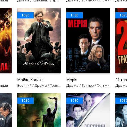
ільми
Драма / Кримінал / Трилер / Фільми
Драма / Трилер / Фільми
Драма 
1080
1080
108
Майкл Коллінз
Мерія
21 гр
ільми
Воєнний / Драма / Трилер / Фільми
Драма / Трилер / Фільми
1080
1080
108