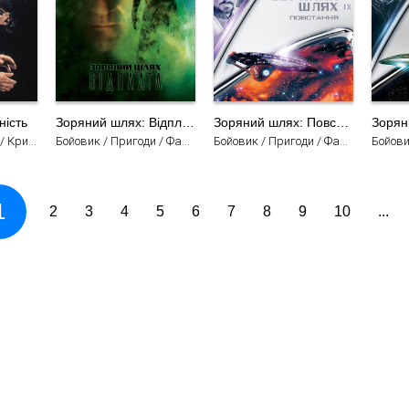
ність
Зоряний шлях: Відплата
Зоряний шлях: Повстання
Детектив / Драма / Кримінал / Трилер / Фільми
Бойовик / Пригоди / Фантастика / Трилер / Фільми
Бойовик / Пригоди / Фантастика / Трилер / Фільми
1
2
3
4
5
6
7
8
9
10
...