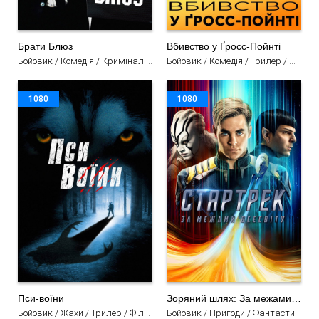
Брати Блюз
Вбивство у Ґросс-Пойнті
Бойовик / Комедія / Кримінал / Музичний / Фільми
Бойовик / Комедія / Трилер / Мелодрама / Фільми
1080
1080
Пси-воїни
Зоряний шлях: За межами Всесвіту
Бойовик / Жахи / Трилер / Фільми
Бойовик / Пригоди / Фантастика / Фільми