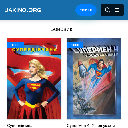
UAKINO.ORG
УВІЙТИ
Бойовик
1080
1080
Супердівчина
Супермен 4: У пошуках миру