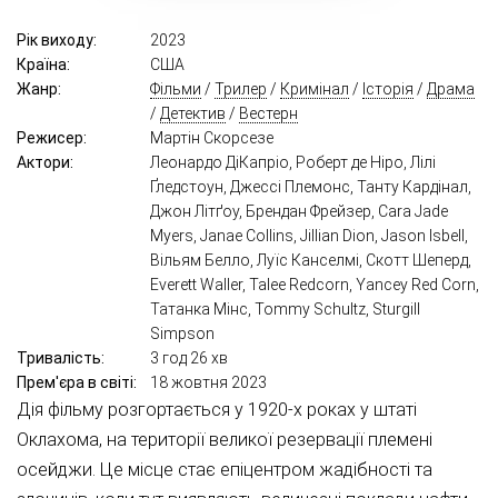
Рік виходу:
2023
Країна:
США
Жанр:
Фільми
/
Трилер
/
Кримінал
/
Історія
/
Драма
/
Детектив
/
Вестерн
Режисер:
Мартін Скорсезе
Актори:
Леонардо ДіКапріо, Роберт де Ніро, Лілі
Ґледстоун, Джессі Племонс, Танту Кардінал,
Джон Літґоу, Брендан Фрейзер, Cara Jade
Myers, Janae Collins, Jillian Dion, Jason Isbell,
Вільям Белло, Луїс Канселмі, Скотт Шеперд,
Everett Waller, Talee Redcorn, Yancey Red Corn,
Татанка Мінс, Tommy Schultz, Sturgill
Simpson
Тривалість:
3 год 26 хв
Прем'єра в світі:
18 жовтня 2023
Дія фільму розгортається у 1920-х роках у штаті
Оклахома, на території великої резервації племені
осейджи. Це місце стає епіцентром жадібності та