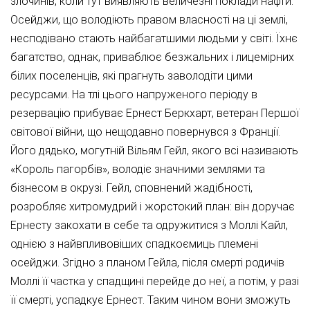
злочинів, коли тут виявляють величезні поклади нафти.
Осейджи, що володіють правом власності на ці землі,
несподівано стають найбагатшими людьми у світі. Їхнє
багатство, однак, приваблює безжальних і лицемірних
білих поселенців, які прагнуть заволодіти цими
ресурсами. На тлі цього напруженого періоду в
резервацію прибуває Ернест Беркхарт, ветеран Першої
світової війни, що нещодавно повернувся з Франції.
Його дядько, могутній Вільям Гейл, якого всі називають
«Король пагорбів», володіє значними землями та
бізнесом в окрузі. Гейл, сповнений жадібності,
розробляє хитромудрий і жорстокий план: він доручає
Ернесту закохати в себе та одружитися з Моллі Кайл,
однією з найвпливовіших спадкоємиць племені
осейджи. Згідно з планом Гейла, після смерті родичів
Моллі її частка у спадщині перейде до неї, а потім, у разі
її смерті, успадкує Ернест. Таким чином вони зможуть