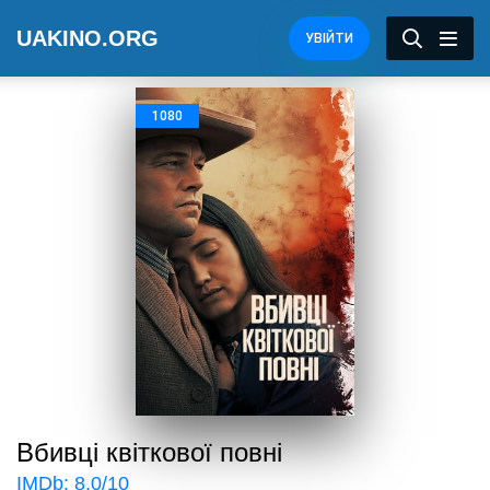
UAKINO.ORG
УВІЙТИ
1080
Вбивці квіткової повні
IMDb:
8.0
/10