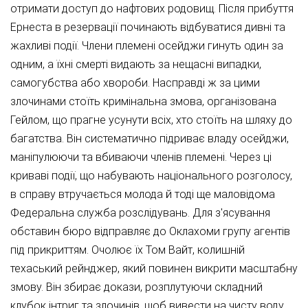
отримати доступ до нафтових родовищ. Після прибуття
Ернеста в резервації починають відбуватися дивні та
жахливі події. Члени племені осейджи гинуть один за
одним, а їхні смерті видають за нещасні випадки,
самогубства або хвороби. Насправді ж за цими
злочинами стоїть кримінальна змова, організована
Гейлом, що прагне усунути всіх, хто стоїть на шляху до
багатства. Він систематично підриває владу осейджи,
маніпулюючи та вбиваючи членів племені. Через ці
криваві події, що набувають національного розголосу,
в справу втручається молода й тоді ще маловідома
Федеральна служба розслідувань. Для з'ясування
обставин бюро відправляє до Оклахоми групу агентів
під прикриттям. Очолює їх Том Вайт, колишній
техаський рейнджер, який повинен викрити масштабну
змову. Він збирає докази, розплутуючи складний
клубок інтриг та злочинів, щоб вивести на чисту воду