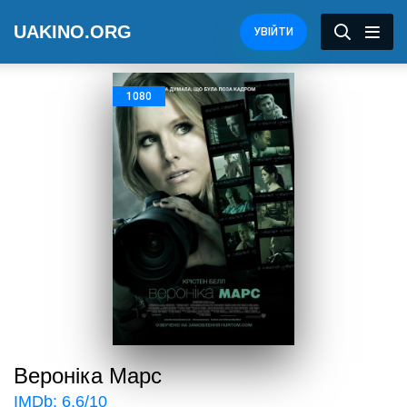
UAKINO.ORG
УВІЙТИ
1080
Вероніка Марс
IMDb:
6.6
/10