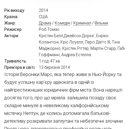
Рік виходу:
2014
Країна:
США
Жанр:
Драма
/
Комедія
/
Кримінал
/
Фільми
Режисер:
Роб Томас
Актори:
Крістен Белл,Джейсон Дорінг, Енріко
Колантоні, Кріс Лоуелл, Персі Даггс III, Тіна
Маджоріно, Крістен Ріттер, Мартін Старр, Ґабі
Гоффманн, Андреа Естелла
Тривалість:
1 год. 47 хв.
Прем'єра в світі:
13 березня 2014
Історія Вероніки Марс, яка тепер живе в Нью-Йорку та
будує успішну кар'єру адвоката в одній із
найпрестижніших юридичних фірм міста. Вона нарешті
досягла того, про що мріяла: залишила позаду своє
складне минуле в невеликому каліфорнійському
містечку Нептун, де колись допомагала батькові-
детективу розкривати заплутані та небезпечні злочини.
Проте нова, впорядкована професійна реальність