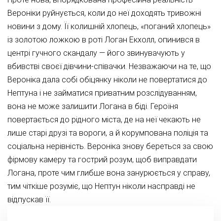
Вероніки руйнується, коли до неї доходять тривожні
новини з дому. Її колишній хлопець, «поганий хлопець»
із золотою ложкою в роті Логан Екхолл, опинився в
центрі гучного скандалу — його звинувачують у
вбивстві своєї дівчини-співачки. Незважаючи на те, що
Вероніка дала собі обіцянку ніколи не повертатися до
Нептуна і не займатися приватним розслідуванням,
вона не може залишити Логана в біді. Героїня
повертається до рідного міста, де на неї чекають не
лише старі друзі та вороги, а й корумпована поліція та
соціальна нерівність. Вероніка знову береться за свою
фірмову камеру та гострий розум, щоб виправдати
Логана, проте чим глибше вона занурюється у справу,
тим чіткіше розуміє, що Нептун ніколи насправді не
відпускав її.