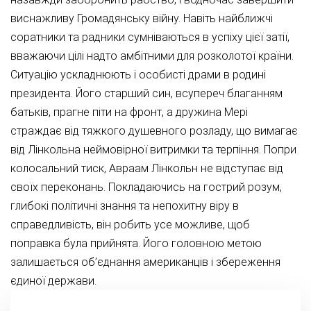
виснажливу Громадянську війну. Навіть найближчі
соратники та радники сумніваються в успіху цієї затії,
вважаючи цілі надто амбітними для розколотої країни.
Ситуацію ускладнюють і особисті драми в родині
президента. Його старший син, всупереч благанням
батьків, прагне піти на фронт, а дружина Мері
страждає від тяжкого душевного розладу, що вимагає
від Лінкольна неймовірної витримки та терпіння. Попри
колосальний тиск, Авраам Лінкольн не відступає від
своїх переконань. Покладаючись на гострий розум,
глибокі політичні знання та непохитну віру в
справедливість, він робить усе можливе, щоб
поправка була прийнята. Його головною метою
залишається об’єднання американців і збереження
єдиної держави.