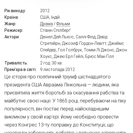
Рік виходу:
2012
Країна:
США, Індій
Жанр:
Драма
/
Фільми
Режисер:
Стівен Спілберґ
Актори:
Деніел Дей-Льюїс, Саллі Філд, Девід
Стретейрн, Джозеф Ґордон-Левітт, Джеймс
Спейдер, Гол Голбрук, Томмі Лі Джонс, Джон
Хоукс, Джекі Ерл Гейлі, Брюс Мак-Ґілл
Тривалість:
2 год. 30 хв.
Прем'єра в світі:
9 листопада 2012
Це історія про політичний тріумф шістнадцятого
президента США Авраама Лінкольна — людини, яка
присвятила життя боротьбі за скасування рабства та
майбутнє своєї нації. У 1865 році, перебуваючи на піку
популярності, він постає перед найскладнішим
викликом у своїй кар'єрі: йому необхідно провести
через Конгрес 13-ту поправку до Конституції, що
назавжди заборонить рабство, і водночас завершити