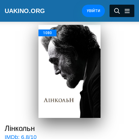
UAKINO.ORG
УВІЙТИ
1080
Лінкольн
IMDb:
6.8
/10