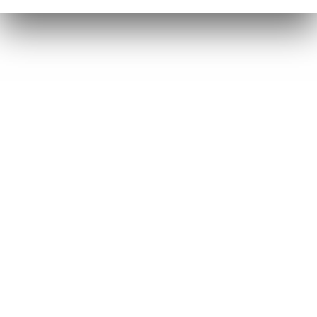
UAKINO.ORG
Copyright © 2025-2026.
UAKINO.ORG - Фільми та серіали
українською мовою