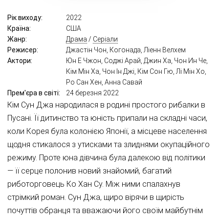
Рік виходу:
2022
Країна:
США
Жанр:
Драма
/
Серіали
Режисер:
Джастін Чон, Когонада, Ліенн Велхем
Актори:
Юн Е Чжон, Соджі Арай, Джин Ха, Чон Ин Че,
Кім Мін Ха, Чон Ін Джі, Кім Сон Гю, Лі Мін Хо,
Ро Сан Хен, Анна Савай
Прем'єра в світі:
24 березня 2022
Кім Сун Джа народилася в родині простого рибалки в
Пусані. Її дитинство та юність припали на складні часи,
коли Корея була колонією Японії, а місцеве населення
щодня стикалося з утисками та злиднями окупаційного
режиму. Проте юна дівчина була далекою від політики
— її серце полонив новий знайомий, багатий
риботорговець Ко Хан Су. Між ними спалахнув
стрімкий роман. Сун Джа, щиро вірячи в щирість
почуттів обранця та вважаючи його своїм майбутнім