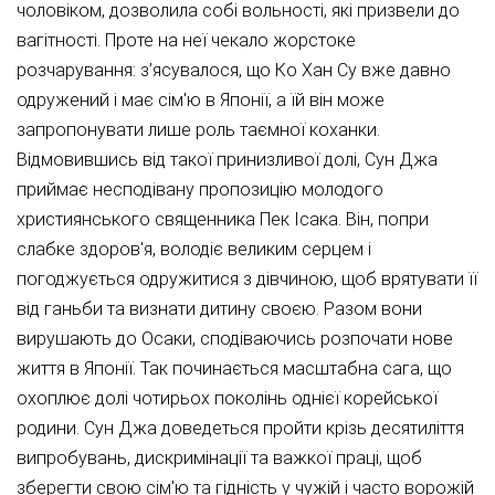
чоловіком, дозволила собі вольності, які призвели до
вагітності. Проте на неї чекало жорстоке
розчарування: з’ясувалося, що Ко Хан Су вже давно
одружений і має сім'ю в Японії, а їй він може
запропонувати лише роль таємної коханки.
Відмовившись від такої принизливої долі, Сун Джа
приймає несподівану пропозицію молодого
християнського священника Пек Ісака. Він, попри
слабке здоров'я, володіє великим серцем і
погоджується одружитися з дівчиною, щоб врятувати її
від ганьби та визнати дитину своєю. Разом вони
вирушають до Осаки, сподіваючись розпочати нове
життя в Японії. Так починається масштабна сага, що
охоплює долі чотирьох поколінь однієї корейської
родини. Сун Джа доведеться пройти крізь десятиліття
випробувань, дискримінації та важкої праці, щоб
зберегти свою сім'ю та гідність у чужій і часто ворожій