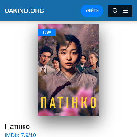
UAKINO.ORG
УВІЙТИ
1080
Патінко
IMDb:
7.9
/10